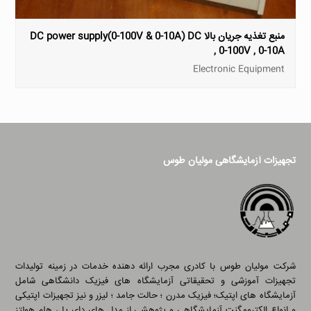
منبع تغذیه جریان بالا DC power supply(0-100V & 0-10A) DC
, 0-100V , 0-10A
Electronic Equipment
تجهیزات آزمایشگاهی مولیان طوس
شرکت مولیان طوس با کادری مجرب ارائه دهنده خدمات در زمینه تولیدات
تجهیزات آموزشی و تحقیقاتی آزمایشگاه های فیزیک دانشگاهی شامل
آزمایشگاه های اپتیک؛ فیزیک مدرن ؛ حالت جامد ؛ لیزر و نیز تجهیزات اپتیکی
و انواع الکترومگنت آزمایشگاهی و پژوهشی از مدل های دای پل، هلم هولتز