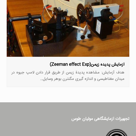
آزمایش پدیده زیمن(Zeeman effect Exp)
هدف آزمایش: مشاهده پدیدة زیمن از طریق قرار دادن لامپ جیوه در
میدان مغناطیسی و اندازه­ گیری مگنترن بوهر وسایل…
تجهیزات آزمایشگاهی مولیان طوس