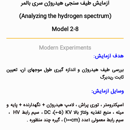
آزمایش طیف سنجی هیدروژن سری بالمر
(Analyzing the hydrogen spectrum)
Model 2-8
Modern Experiments
هدف آزمایش
:
بررسی طیف هیدروژن و اندازه­ گیری طول موج­های آن، تعیین
ثابت ریدبرگ
وسایل آزمایش:
اسپکترومتر
،
توری پراش
،
لامپ هیدروژن + نگهدارنده + پایه و
میله
، منبع تغذیه ولتاژ بالا DC ،(۰-۵) KV ،
سیم رابط HV
،
سیم رابط معمولی ۱عدد
(۱۰۰cm) ،
گیره چند منظوره
.